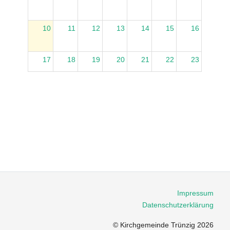
10
11
12
13
14
15
16
17
18
19
20
21
22
23
08:45
Gottesdi
24
25
26
27
28
29
30
31
1
2
3
4
5
6
Impressum
Datenschutzerklärung
© Kirchgemeinde Trünzig 2026